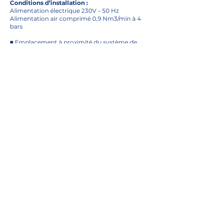
Conditions d’installation :
Alimentation électrique 230V – 50 Hz
Alimentation air comprimé 0,9 Nm3/min à 4
bars
■ Emplacement à proximité du système de
découpe jet d’eau
■ Dimensions : 1,5 m X 1,25 m
télécharger la
documentation technique
Pour plus d'informations
ADRESSE
Z.A.E de l’Hommeraie